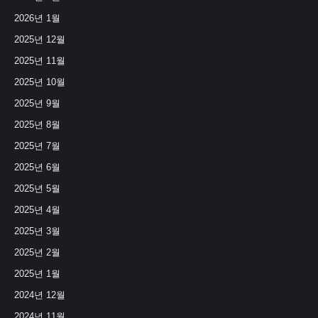
2026년 1월
2025년 12월
2025년 11월
2025년 10월
2025년 9월
2025년 8월
2025년 7월
2025년 6월
2025년 5월
2025년 4월
2025년 3월
2025년 2월
2025년 1월
2024년 12월
2024년 11월