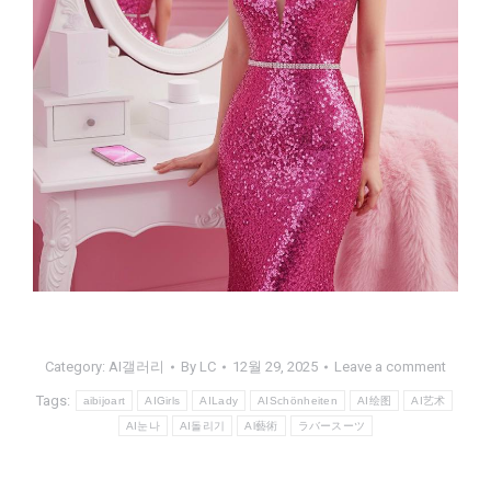
Category:
AI갤러리
By
LC
12월 29, 2025
Leave a comment
Tags:
aibijoart
AIGirls
AILady
AISchönheiten
AI绘图
AI艺术
AI눈나
AI돌리기
Al藝術
ラバースーツ