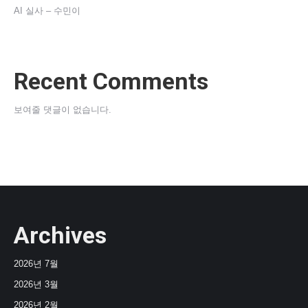
AI 실사 – 수민이
Recent Comments
보여줄 댓글이 없습니다.
Archives
2026년 7월
2026년 3월
2026년 2월