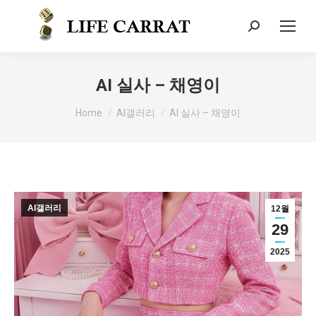
AI 실사 – 채영이
You are here:
Home
AI갤러리
AI 실사 – 채영이
AI갤러리
12월
29
2025