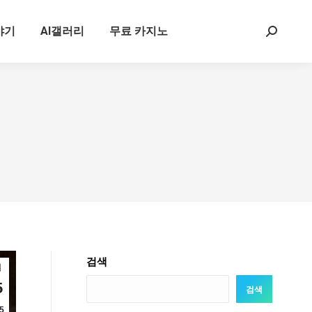
야기
AI갤러리
무료 카지노
검색
월
5
검색
5