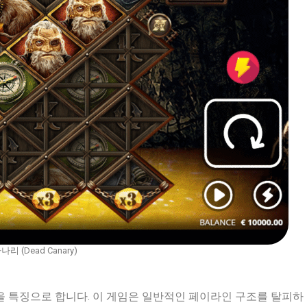
리 (Dead Canary)
니즘을 특징으로 합니다. 이 게임은 일반적인 페이라인 구조를 탈피하