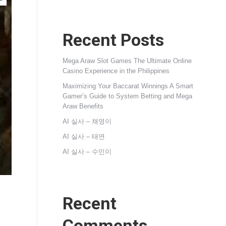
Recent Posts
Mega Araw Slot Games The Ultimate Online
Casino Experience in the Philippines
Maximizing Your Baccarat Winnings A Smart
Gamer’s Guide to System Betting and Mega
Araw Benefits
AI 실사 – 채영이
AI 실사 – 태연
AI 실사 – 수민이
Recent
Comments