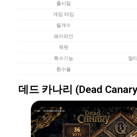
출시일
게임 타입
릴개수
페이라인
잭팟
특수기능
멀티
환수율
데드 카나리 (Dead Canar