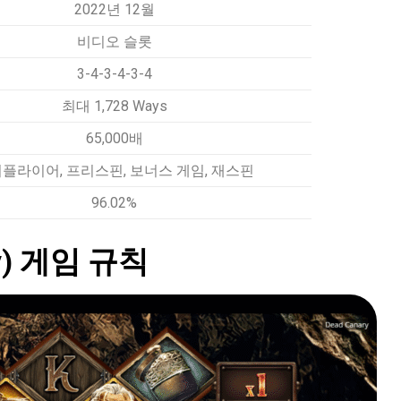
2022년 12월
비디오 슬롯
3-4-3-4-3-4
최대 1,728 Ways
65,000배
플라이어, 프리스핀, 보너스 게임, 재스핀
96.02%
y) 게임 규칙