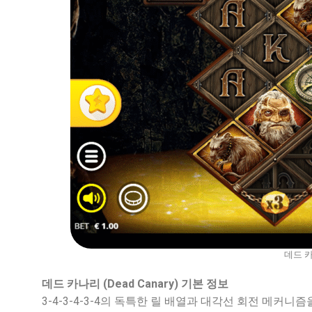
데드 카나
데드 카나리 (Dead Canary) 기본 정보
3-4-3-4-3-4의 독특한 릴 배열과 대각선 회전 메커