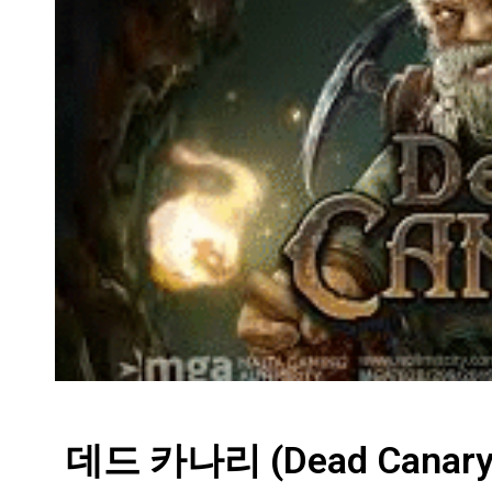
데드 카나리 (Dead Cana