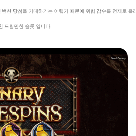
, 빈번한 당첨을 기대하기는 어렵기 때문에 위험 감수를 전제로 플
 드릴만한 슬롯 입니다.