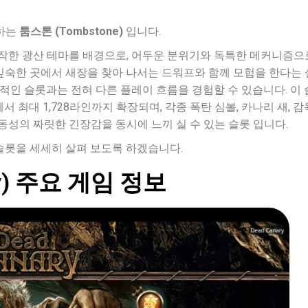
공하는
툼스톤 (Tombstone)
입니다.
작한 광산 테마를 배경으로, 어두운 분위기와 독특한 메커니즘으
깊숙한 곳에서 새장을 찾아 나서는 드워프와 함께 모험을 한다는 
 일반적인 슬롯과는 전혀 다른 플레이 흐름을 경험할 수 있습니다. 이 
최대 1,728라인까지 확장되며, 각종 폭탄 심볼, 카나리 새, 감
동성의 짜릿한 긴장감을 동시에 느끼 실 수 있는 슬롯 입니다.
슬롯을 세세히 살펴 보도록 하겠습니다.
ry) 주요 게임 정보