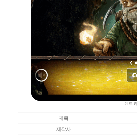
데드 카나
제목
제작사