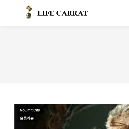
NoLimit City
슬롯리뷰