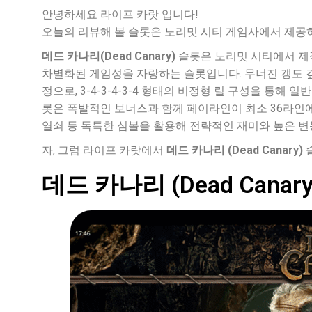
안녕하세요 라이프 카랏 입니다!
오늘의 리뷰해 볼 슬롯은 노리밋 시티 게임사에서 제
데드 카나리(Dead Canary)
슬롯은 노리밋 시티에서 제
차별화된 게임성을 자랑하는 슬롯입니다. 무너진 갱도 
정으로, 3-4-3-4-3-4 형태의 비정형 릴 구성을 통해
롯은 폭발적인 보너스과 함께 페이라인이 최소 36라인에서 
열쇠 등 독특한 심볼을 활용해 전략적인 재미와 높은 변
자, 그럼 라이프 카랏에서
데드 카나리 (Dead Canary)
데드 카나리 (Dead Cana