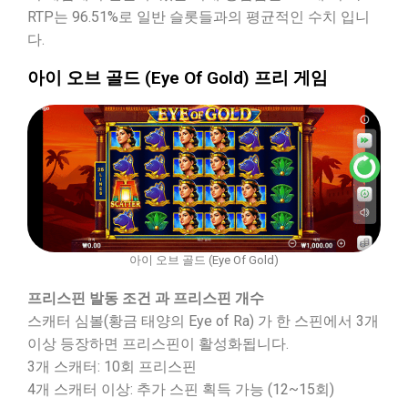
RTP는 96.51%로 일반 슬롯들과의 평균적인 수치 입니
다.
아이 오브 골드 (Eye Of Gold) 프리 게임
아이 오브 골드 (Eye Of Gold)
프리스핀 발동 조건 과 프리스핀 개수
스캐터 심볼(황금 태양의 Eye of Ra) 가 한 스핀에서 3개
이상 등장하면 프리스핀이 활성화됩니다.
3개 스캐터: 10회 프리스핀
4개 스캐터 이상: 추가 스핀 획득 가능 (12~15회)