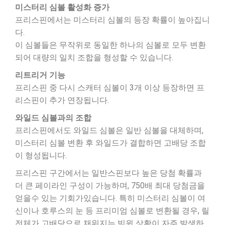
미스터리 심볼 활성화 증가
프리스핀에서는 미스터리 심볼의 등장 확률이 높아집니
다.
이 심볼들은 무작위로 동일한 하나의 심볼로 모두 변환
되어 대량의 일치 조합을 형성할 수 있습니다.
리트리거 기능
프리스핀 중 다시 스캐터 심볼이 3개 이상 등장하면 프
리스핀이 추가 연장됩니다.
와일드 심볼과의 조합
프리스핀에서도 와일드 심볼은 일반 심볼을 대체하며,
미스터리 심볼 변환 후 와일드가 결합하면 고배당 조합
이 형성됩니다.
프리스핀 구간에서는 일반스핀보다 높은 당첨 확률과
더 큰 페이라인 구성이 가능하며, 750배 최대 당첨금을
얻을수 있는 기회가있습니다. 특히 미스터리 심볼이 여
신이나 호루스의 눈 등 프리미엄 심볼로 변환될 경우, 릴
전체가 고배당으로 채워지는 빅윈 상황이 자주 발생하