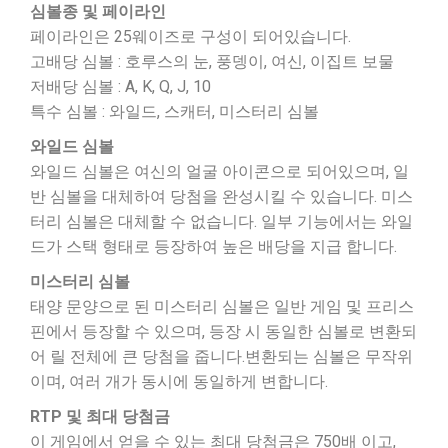
심볼종 및 페이라인
페이라인은 25웨이즈로 구성이 되어있습니다.
고배당 심볼 : 호루스의 눈, 풍뎅이, 여신, 이집트 보물
저배당 심볼 : A, K, Q, J, 10
특수 심볼 : 와일드, 스캐터, 미스터리 심볼
와일드 심볼
와일드 심볼은 여신의 얼굴 아이콘으로 되어있으며, 일
반 심볼을 대체하여 당첨을 완성시킬 수 있습니다. 미스
터리 심볼은 대체할 수 없습니다. 일부 기능에서는 와일
드가 스택 형태로 등장하여 높은 배당을 지급 합니다.
미스터리 심볼
태양 문양으로 된 미스터리 심볼은 일반 게임 및 프리스
핀에서 등장할 수 있으며, 등장 시 동일한 심볼로 변환되
어 릴 전체에 큰 당첨을 줍니다.변환되는 심볼은 무작위
이며, 여러 개가 동시에 동일하게 변합니다.
RTP 및 최대 당첨금
이 게임에서 얻을 수 있는 최대 당첨금은 750배 이고,