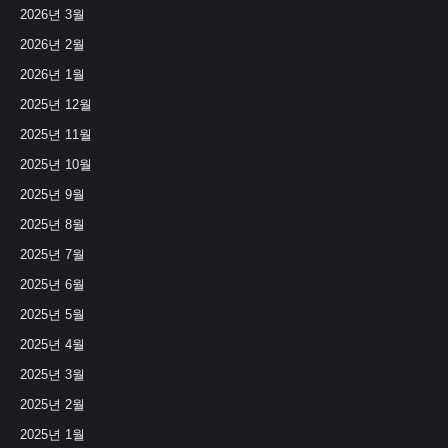
2026년 3월
2026년 2월
2026년 1월
2025년 12월
2025년 11월
2025년 10월
2025년 9월
2025년 8월
2025년 7월
2025년 6월
2025년 5월
2025년 4월
2025년 3월
2025년 2월
2025년 1월