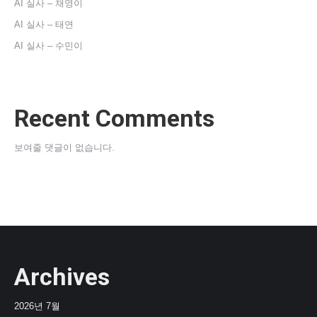
AI 실사 – 채영이
AI 실사 – 태연
AI 실사 – 수민이
Recent Comments
보여줄 댓글이 없습니다.
Archives
2026년 7월