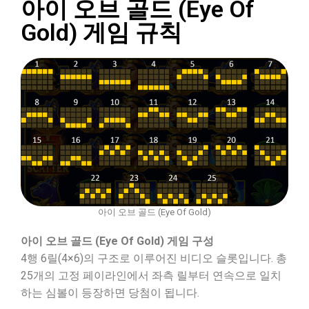
아이 오브 골드 (Eye Of
Gold) 게임 규칙
아이 오브 골드 (Eye Of Gold)
아이 오브 골드 (Eye Of Gold) 게임 구성
4행 6릴(4×6)의 구조로 이루어진 비디오 슬롯입니다. 총
25개의 고정 페이라인에서 좌측 릴부터 연속으로 일치
하는 심볼이 등장하면 당첨이 됩니다.