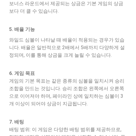
보너스 라운드에서 제공되는 상금은 기본 게임의 상금
보다 더 클 수 있습니다.
5. 배율 기능
와일드 심볼이 나타날 때 배율이 적용되는 경우가 있습
니다. 배율은 일반적으로 2배에서 5배까지 다양하게 설
정되며, 이를 통해 상금을 크게 늘릴 수 있습니다.
6. 게임 목표
게임의 기본 목표는 같은 종류의 심볼을 일치시켜 승리
조합을 만드는 것입니다. 승리 조합은 왼쪽에서 오른쪽
으로 이어져야 하며, 페이라인 상에 일치하는 심볼이 3
개 이상이 되어야 상금이 지급됩니다.
7. 배팅
배팅 범위: 이 게임은 다양한 배팅 범위를 제공하므로,