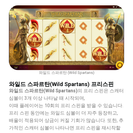
와일드 스파르탄 (Wild Spartans)
와일드 스파르탄(Wild Spartans) 프리스핀
와일드 스파르탄(Wild Spartans)
의 프리 스핀은 스캐터
심볼이 3개 이상 나타날 때 시작되며,
이때 플레이어는 10회의 프리 스핀을 받을 수 있습니다.
프리 스핀 동안에는 와일드 심볼이 더 자주 등장하고,
배율이 적용되어 상금이 커질 기회가 많습니다. 또한, 추
가적인 스캐터 심볼이 나타나면 프리 스핀을 재시작할