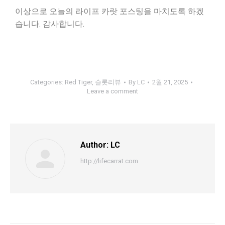
이상으로 오늘의 라이프 카랏 포스팅을 마치도록 하겠
습니다. 감사합니다.
Categories:
Red Tiger
,
슬롯리뷰
By
LC
2월 21, 2025
Leave a comment
Author:
LC
http://lifecarrat.com