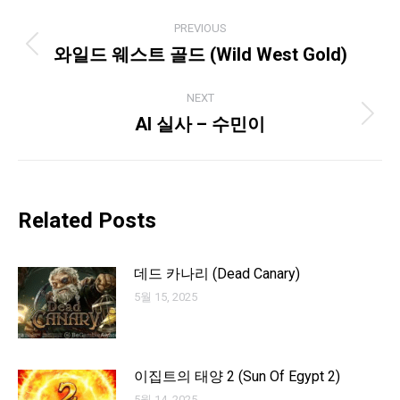
PREVIOUS
와일드 웨스트 골드 (Wild West Gold)
NEXT
AI 실사 – 수민이
Related Posts
데드 카나리 (Dead Canary)
5월 15, 2025
이집트의 태양 2 (Sun Of Egypt 2)
5월 14, 2025