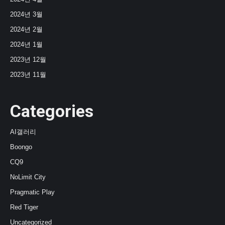
2024년 3월
2024년 2월
2024년 1월
2023년 12월
2023년 11월
Categories
AI갤러리
Boongo
CQ9
NoLimit City
Pragmatic Play
Red Tiger
Uncategorized