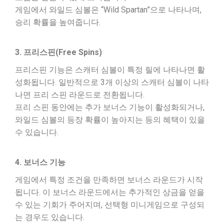
게임에서 와일드 심볼은 “Wild Spartan”으로 나타나며,
승리 확률을 높여줍니다.
3. 프리스핀(Free Spins)
프리스핀 기능은 스캐터 심볼이 특정 릴에 나타나면 활
성화됩니다. 일반적으로 3개 이상의 스캐터 심볼이 나타
나면 프리 스핀 라운드로 전환됩니다.
프리 스핀 동안에는 추가 보너스 기능이 활성화되거나,
와일드 심볼의 등장 확률이 높아지는 등의 혜택이 있을
수 있습니다.
4. 보너스 기능
게임에서 특정 조건을 만족하면 보너스 라운드가 시작
됩니다. 이 보너스 라운드에서는 추가적인 상금을 얻을
수 있는 기회가 주어지며, 선택형 미니게임으로 구성되
는 경우도 있습니다.