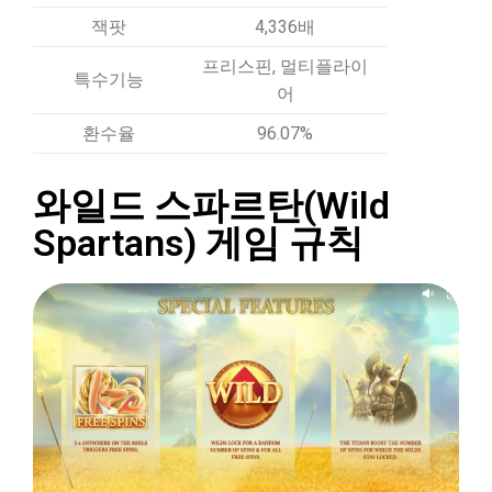
잭팟
4,336배
프리스핀, 멀티플라이
특수기능
어
환수율
96.07%
와일드 스파르탄(Wild
Spartans) 게임 규칙