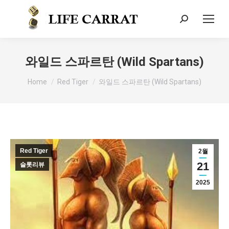
와일드 스파르탄 (Wild Spartans)
You are here:
Home
Red Tiger
와일드 스파르탄 (Wild Spartans)
Red Tiger
2월
21
슬롯리뷰
2025