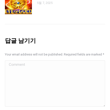
5월 7, 2025
답글 남기기
Your email address will not be published. Required fields are marked
*
Comment