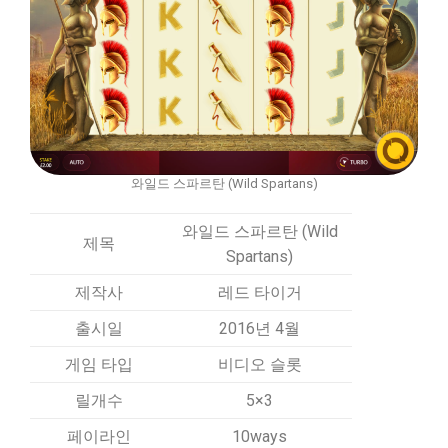
와일드 스파르탄 (Wild Spartans)
와일드 스파르탄 (Wild
제목
Spartans)
제작사
레드 타이거
출시일
2016년 4월
게임 타입
비디오 슬롯
릴개수
5×3
페이라인
10ways