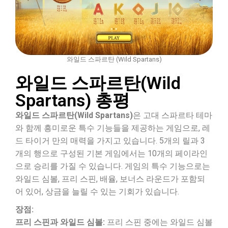
와일드 스파르탄 (Wild Spartans)
와일드 스파르탄(Wild
Spartans) 총평
와일드 스파르탄(Wild Spartans)
은 고대 스파르타 테마
와 함께 흥미로운 특수 기능들을 제공하는 게임으로, 레
드 타이거 만의 매력을 가지고 있습니다. 5개의 릴과 3
개의 행으로 구성된 기본 게임에서는 10개의 페이라인
으로 승리를 가질 수 있습니다. 게임의 특수 기능으로는
와일드 심볼, 프리 스핀, 배율, 보너스 라운드가 포함되
어 있어, 상금을 늘릴 수 있는 기회가 있습니다.
장점:
프리 스핀과 와일드 심볼:
프리 스핀 중에는 와일드 심볼