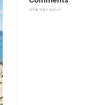
보여줄 댓글이 없습니다.