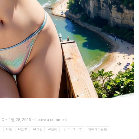
LC
1월 28, 2025
Leave a comment
AI絵
AI艺术
AI그림
Al藝術
ラバースーツ
대유쾌마운틴