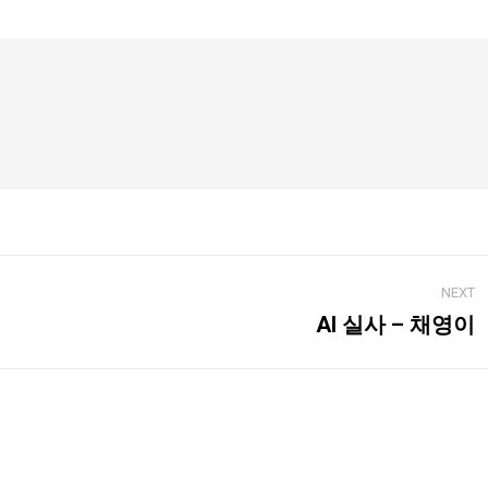
NEXT
AI 실사 – 채영이