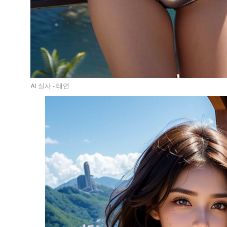
AI 실사 - 태연