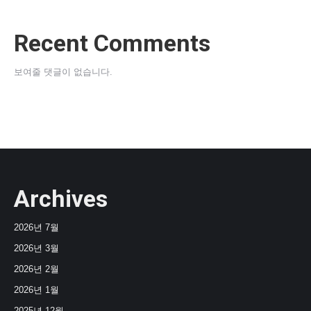
Recent Comments
보여줄 댓글이 없습니다.
Archives
2026년 7월
2026년 3월
2026년 2월
2026년 1월
2025년 12월