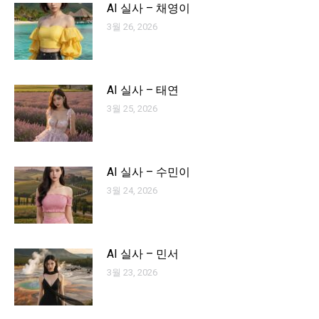
AI 실사 – 채영이
3월 26, 2026
AI 실사 – 태연
3월 25, 2026
AI 실사 – 수민이
3월 24, 2026
AI 실사 – 민서
3월 23, 2026