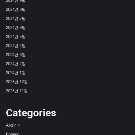
2024년 9월
2024년 8월
2024년 7월
2024년 6월
2024년 5월
2024년 4월
2024년 3월
2024년 2월
2024년 1월
2023년 12월
2023년 11월
Categories
AI갤러리
Boongo