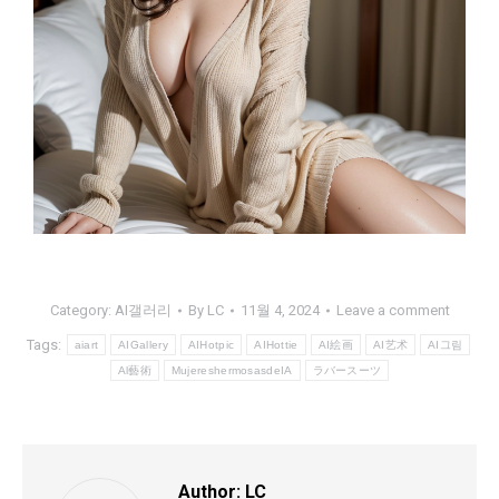
Category:
AI갤러리
By
LC
11월 4, 2024
Leave a comment
Tags:
aiart
AIGallery
AIHotpic
AIHottie
AI絵画
AI艺术
AI그림
Al藝術
MujereshermosasdeIA
ラバースーツ
Author:
LC