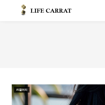
AI갤러리