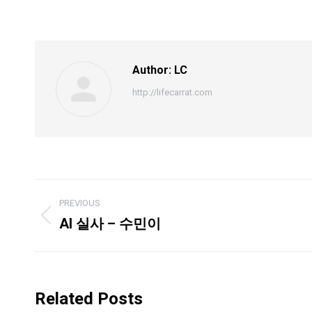
Author:
LC
http://lifecarrat.com
PREVIOUS
AI 실사 – 수민이
Related Posts