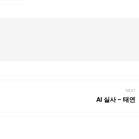
NEXT
AI 실사 – 태연