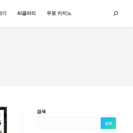
야기
AI갤러리
무료 카지노
검색
월
5
검색
4