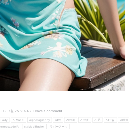
LC
7월 25, 2024
Leave a comment
ILady
AIModel
aiphotography
AI絵
AI絵画
AI绘图
AI艺
AI그림
Al繪圖
hermosasdeIA
stablediffusion
ラバースーツ