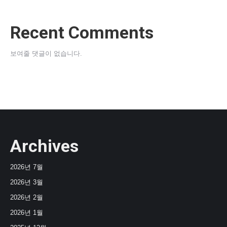
Recent Comments
보여줄 댓글이 없습니다.
Archives
2026년 7월
2026년 3월
2026년 2월
2026년 1월