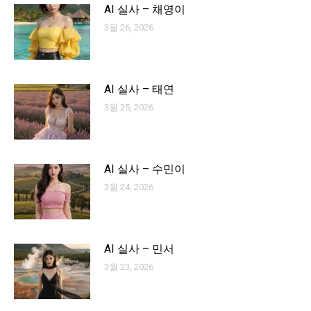
AI 실사 – 채영이
3월 26, 2026
AI 실사 – 태연
3월 25, 2026
AI 실사 – 수민이
3월 24, 2026
AI 실사 – 민서
3월 23, 2026