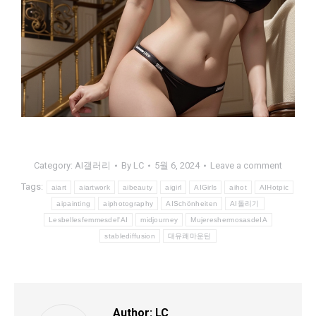
Category:
AI갤러리
By
LC
5월 6, 2024
Leave a comment
Tags:
aiart
aiartwork
aibeauty
aigirl
AIGirls
aihot
AIHotpic
aipainting
aiphotography
AISchönheiten
AI돌리기
Lesbellesfemmesdel'AI
midjourney
MujereshermosasdeIA
stablediffusion
대유쾌마운틴
Author:
LC