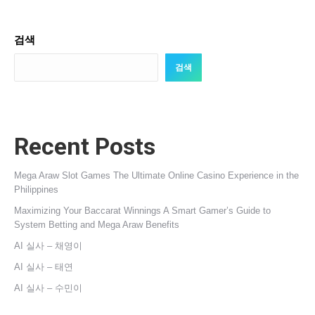
검색
검색
Recent Posts
Mega Araw Slot Games The Ultimate Online Casino Experience in the
Philippines
Maximizing Your Baccarat Winnings A Smart Gamer’s Guide to
System Betting and Mega Araw Benefits
AI 실사 – 채영이
AI 실사 – 태연
AI 실사 – 수민이