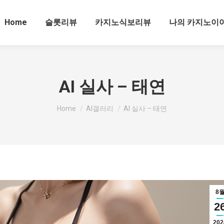
Home
슬롯리뷰
카지노식보리뷰
나의 카지노이
AI 실사 – 태연
You are here:
Home
AI갤러리
AI 실사 – 태연
8
2
202