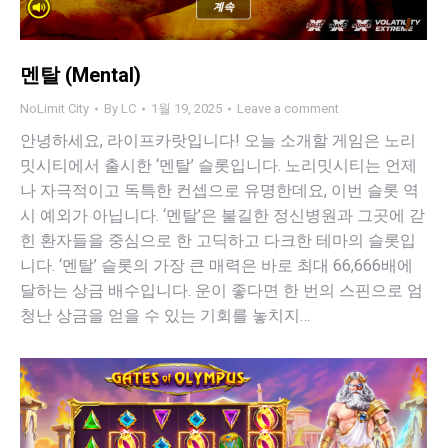
멘탈 (Mental)
NoLimit City
By
LC
1월 19, 2025
Leave a comment
안녕하세요, 라이프카랏입니다! 오늘 소개할 게임은 노리
밋시티에서 출시한 ‘멘탈’ 슬롯입니다. 노리밋시티는 언제
나 자극적이고 독특한 컨셉으로 유명한데요, 이번 슬롯 역
시 예외가 아닙니다. ‘멘탈’은 불길한 정신병원과 그곳에 갇
힌 환자들을 중심으로 한 고딕하고 다크한 테마의 슬롯입
니다. ‘멘탈’ 슬롯의 가장 큰 매력은 바로 최대 66,666배에
달하는 상금 배수입니다. 운이 좋다면 한 번의 스핀으로 엄
청난 상금을 얻을 수 있는 기회를 놓치지…