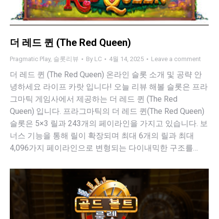
더 레드 퀸 (The Red Queen)
Pragmatic Play
,
슬롯리뷰
By
LC
4월 14, 2025
Leave a comment
더 레드 퀸 (The Red Queen) 온라인 슬롯 소개 및 공략 안
녕하세요 라이프 카랏 입니다! 오늘 리뷰 해볼 슬롯은 프라
그마틱 게임사에서 제공하는 더 레드 퀸 (The Red
Queen) 입니다. 프라그마틱의 더 레드 퀸(The Red Queen)
슬롯은 5×3 릴과 243개의 페이라인을 가지고 있습니다. 보
너스 기능을 통해 릴이 확장되며 최대 6개의 릴과 최대
4,096가지 페이라인으로 변형되는 다이내믹한 구조를…