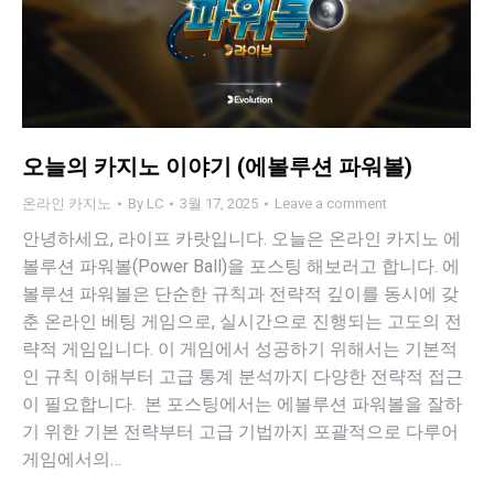
오늘의 카지노 이야기 (에볼루션 파워볼)
온라인 카지노
By
LC
3월 17, 2025
Leave a comment
안녕하세요, 라이프 카랏입니다. 오늘은 온라인 카지노 에
볼루션 파워볼(Power Ball)을 포스팅 해보러고 합니다. 에
볼루션 파워볼은 단순한 규칙과 전략적 깊이를 동시에 갖
춘 온라인 베팅 게임으로, 실시간으로 진행되는 고도의 전
략적 게임입니다. 이 게임에서 성공하기 위해서는 기본적
인 규칙 이해부터 고급 통계 분석까지 다양한 전략적 접근
이 필요합니다. 본 포스팅에서는 에볼루션 파워볼을 잘하
기 위한 기본 전략부터 고급 기법까지 포괄적으로 다루어
게임에서의…