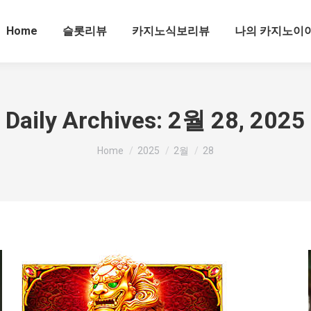
Home
슬롯리뷰
카지노식보리뷰
나의 카지노이
Daily Archives:
2월 28, 2025
You are here:
Home
2025
2월
28