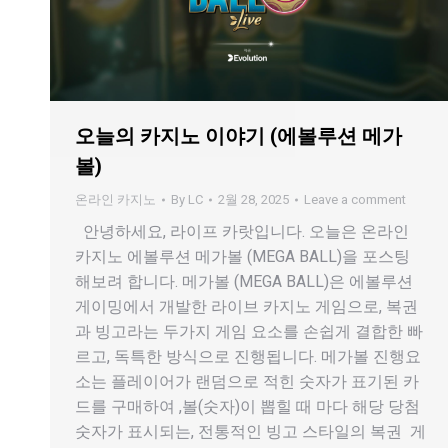
오늘의 카지노 이야기 (에볼루션 메가
볼)
온라인 카지노
By
LC
2월 28, 2025
Leave a comment
안녕하세요, 라이프 카랏입니다. 오늘은 온라인
카지노 에볼루션 메가볼 (MEGA BALL)을 포스팅
해보려 합니다. 메가볼 (MEGA BALL)은 에볼루션
게이밍에서 개발한 라이브 카지노 게임으로, 복권
과 빙고라는 두가지 게임 요소를 손쉽게 결합한 빠
르고, 독특한 방식으로 진행됩니다. 메가볼 진행요
소는 플레이어가 랜덤으로 적힌 숫자가 표기된 카
드를 구매하여 ,볼(숫자)이 뽑힐 때 마다 해당 당첨
숫자가 표시되는, 전통적인 빙고 스타일의 복권 게