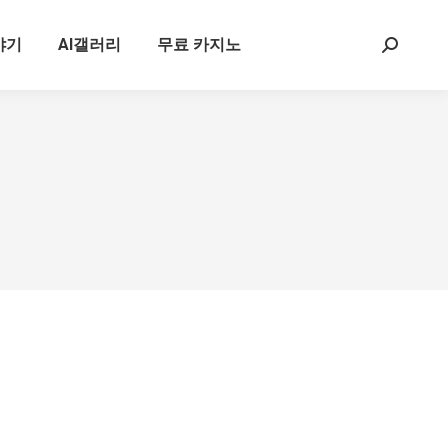
야기
AI갤러리
무료 카지노