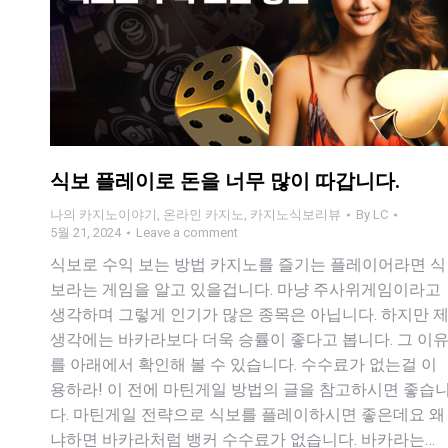
식보 플레이로 돈을 너무 많이 따갑니다.
나의 카지노이야기
,
온라인 카지노
,
카지노식보리뷰
By
LC
5월 21, 2024
Leave a comment
식보로 수익 보는 방법 카지노를 즐기는 플레이어라면 식
보라는 게임을 알고 있을겁니다. 마냥 주사위게임이라고
생각하며 그렇게 인기가 많은 종목은 아닙니다. 하지만 
생각에는 바카라보다 더욱 승률이 좋다고 봅니다. 그 이
를 아래에서 확인해 볼 수 있습니다. 수수료가 없는걸 이
용하라! 이 전에 마틴게일 방법의 글을 참고하시면 좋습
다. 마틴게일 전략으로 식보를 플레이하시면 좋은데요 왜
냐하면 바카라처럼 뱅커 수수료가 없습니다. 바카라는…