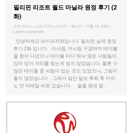
필리핀 리조트 월드 마닐라 원정 후기 (2
화)
오프 카지노
,
나의 카지노이야기
By
LC
12월 15, 2023
Leave a comment
안녕하세요 라이프카랏입니다. 필리핀 실제 원정
후기 2화 입니다. 이사람, 저사람 구경하며 테이블
을 찾아 다녔으나 테이블 마다 워낙 많은 사람들이
앉아 있어 자리를 찾는게 쉽지 않았습니다. 물론 수
많은 테이블 중 사람이 없는 곳도 있었으나, 그림이
좋지 않았습니다. 그래서 일단 일보 후퇴 후 카지
노 안 칵테일 바로 갔습니다. 술을 원래 잘…