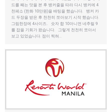
드를 째는 맛을 본 후 뱅커줄을 따라 다시 뱅커에 4
천페소 (한화 10만원)을 배팅을 했습니다. 뱅커 카
드 두장을 받은 후 천천히 쪼아보기 시작 했습니다.
그림한장에 4사이즈.. 숫자 합 10아니면 네추럴 9
를 잡을 기회가 왔습니다. 그렇게 천천히 쪼아서
보고 있었습니다. 점이 찍혀…